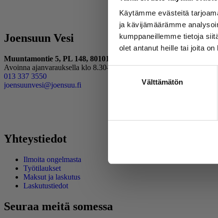
Käytämme evästeitä tarjoama
ja kävijämäärämme analysoim
Joensuun Vesi
kumppaneillemme tietoja siitä
olet antanut heille tai joita o
Muuntamontie 5, PL 148, 80101 Joensuu
Avoinna ajanvarauksella klo 8.30–15
Suostumuksen
013 337 3550
Välttämätön
valinta
joensuunvesi@joensuu.fi
Yhteystiedot
Kiellä
Ilmoita ongelmasta
Työtilaukset
Maksut ja laskutus
Laskutustiedot
Seuraa meitä somessa