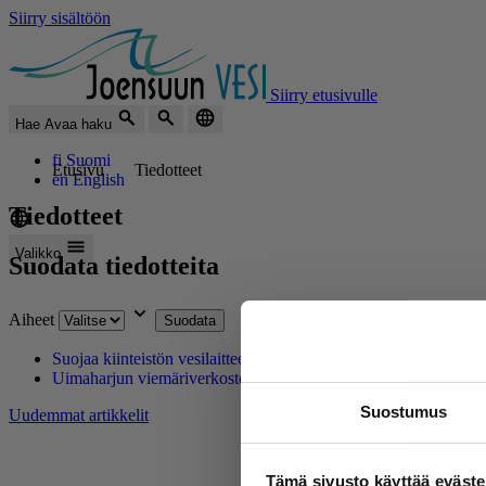
Siirry sisältöön
Siirry etusivulle
Hae
Avaa haku
fi
Suomi
Etusivu
Tiedotteet
en
English
Tiedotteet
Valikko
Suodata tiedotteita
Aiheet
Suodata
Suojaa kiinteistön vesilaitteet pakkaselta
Tiedote
,
6.11.2025
Uimaharjun viemäriverkostoa tutkitaan savukokein
Tiedote
,
30
Suostumus
Uudemmat artikkelit
Tämä sivusto käyttää eväste