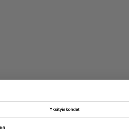
.10.2025
Yksityiskohdat
itä