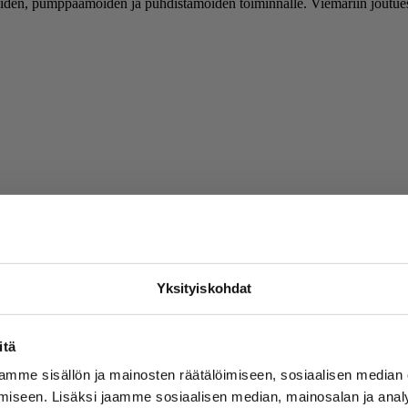
äreiden, pumppaamoiden ja puhdistamoiden toiminnalle. Viemäriin joutuess
ne, minne ne kuuluvat.
Yksityiskohdat
itä
mme sisällön ja mainosten räätälöimiseen, sosiaalisen median
iseen. Lisäksi jaamme sosiaalisen median, mainosalan ja analy