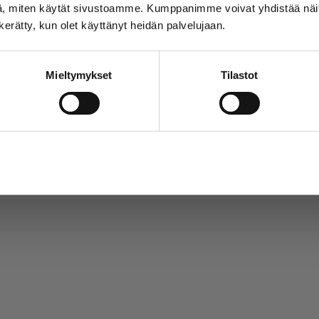
, miten käytät sivustoamme. Kumppanimme voivat yhdistää näitä t
n kerätty, kun olet käyttänyt heidän palvelujaan.
Mieltymykset
Tilastot
Salli valinta