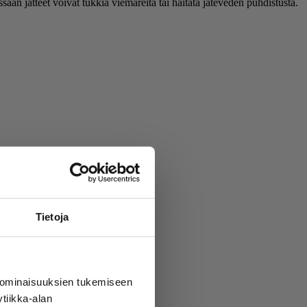
aan jätteet voivat tukkia viemäreitä tai haitata jäteveden puhdistusta.
Tietoja
 ominaisuuksien tukemiseen
tiikka-alan