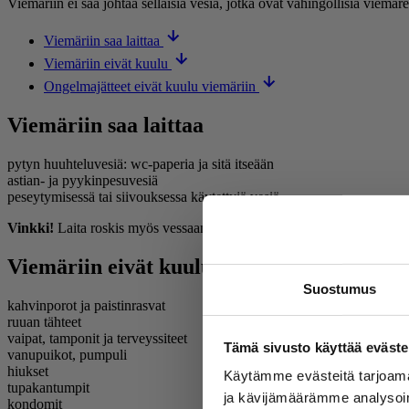
Viemäriin ei saa johtaa sellaisia vesiä, jotka ovat vahingollisia viem
Viemäriin saa laittaa
Viemäriin eivät kuulu
Ongelmajätteet eivät kuulu viemäriin
Viemäriin saa laittaa
pytyn huuhteluvesiä: wc-paperia ja sitä itseään
astian- ja pyykinpesuvesiä
peseytymisessä tai siivouksessa käytettyjä vesiä
Vinkki!
Laita roskis myös vessaan. Näin roskat on helppo laittaa sin
Viemäriin eivät kuulu
Suostumus
kahvinporot ja paistinrasvat
ruuan tähteet
vaipat, tamponit ja terveyssiteet
Tämä sivusto käyttää eväste
vanupuikot, pumpuli
hiukset
Käytämme evästeitä tarjoama
tupakantumpit
ja kävijämäärämme analysoim
kondomit