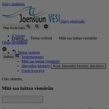
Siirry sisältöön
Siirry etusivulle
Hae
Avaa haku
fi
Suomi
Etusivu
Tietoa vedestä
Mitä saa laittaa viemäriin
en
English
Ohita sivulistaus
Tietoa vedestä
Vedentuotanto
Valikko
Mitä saa laittaa viemäriin
Jäteveden käsittely
Avaa Jäteveden käsittely alavalikko
Usein kysyttyä
Osio ohitettu.
Mitä saa laittaa viemäriin
Aihealueen muut sivut