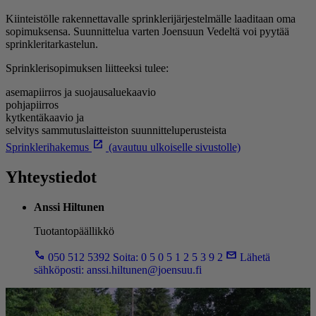
Kiinteistölle rakennettavalle sprinklerijärjestelmälle laaditaan oma
sopimuksensa. Suunnittelua varten Joensuun Vedeltä voi pyytää
sprinkleritarkastelun.
Sprinklerisopimuksen liitteeksi tulee:
asemapiirros ja suojausaluekaavio
pohjapiirros
kytkentäkaavio ja
selvitys sammutuslaitteiston suunnitteluperusteista
Sprinklerihakemus
(avautuu ulkoiselle sivustolle)
Yhteystiedot
Anssi Hiltunen
Tuotantopäällikkö
050 512 5392
Soita: 0 5 0 5 1 2 5 3 9 2
Lähetä
sähköposti:
anssi.hiltunen@joensuu.fi