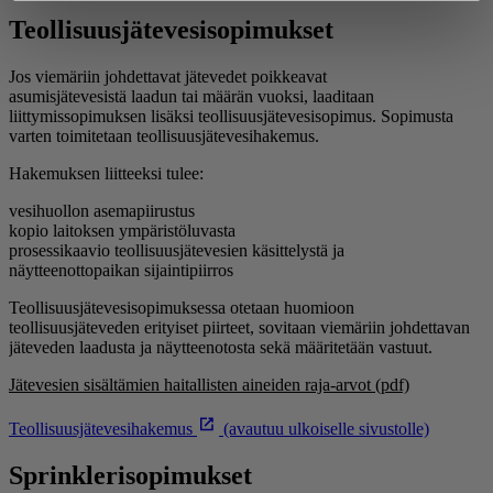
Teollisuusjätevesisopimukset
Jos viemäriin johdettavat jätevedet poikkeavat
asumisjätevesistä laadun tai määrän vuoksi, laaditaan
liittymissopimuksen lisäksi teollisuusjätevesisopimus. Sopimusta
varten toimitetaan teollisuusjätevesihakemus.
Hakemuksen liitteeksi tulee:
vesihuollon asemapiirustus
kopio laitoksen ympäristöluvasta
prosessikaavio teollisuusjätevesien käsittelystä ja
näytteenottopaikan sijaintipiirros
Teollisuusjätevesisopimuksessa otetaan huomioon
teollisuusjäteveden erityiset piirteet, sovitaan viemäriin johdettavan
jäteveden laadusta ja näytteenotosta sekä määritetään vastuut.
Jätevesien sisältämien haitallisten aineiden raja-arvot (pdf)
Teollisuusjätevesihakemus
(avautuu ulkoiselle sivustolle)
Sprinklerisopimukset