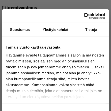
Liittymissopimus
Sopimus valmistellaan viikon sisällä, kun hakemus liitteineen on
toimitettu. Liittymissopimus laaditaan aina kiinteistön omistajan tai
omistajan vertaisen haltijan kanssa. Jos kiinteistöllä on useampia
Suostumus
Yksityiskohdat
Tietoja
omistajia, tulee sopimukseen kaikkien omistajien allekirjoitus.
Vaihtoehtoisesti allekirjoittajana voit toimittaa sopimuksen
liitteeksi valtakirjan kiinteistön omistajilta.
Liittymissopimuksessa sovitaan lisäksi kiinteistön
Tämä sivusto käyttää evästeitä
rakennusaikaisen veden käytöstä. Liittymisestä
peritään
hinnaston
mukainen liittymismaksu.
Liittymislaskurin
avulla
Käytämme evästeitä tarjoamamme sisällön ja mainosten
voit selvittää suuntaa antavan liittymismaksun.
räätälöimiseen, sosiaalisen median ominaisuuksien
Tonttijohtojen rakentaminen
tukemiseen ja kävijämäärämme analysoimiseen. Lisäksi
jaamme sosiaalisen median, mainosalan ja analytiikka-
Liittyjänä vastaat tonttijohtojen rakentamisesta kustannuksineen
alan kumppaneillemme tietoja siitä, miten käytät
katujohdosta alkaen. Tilaa tonttivesijohdon asentaminen valmiiseen
sivustoamme. Kumppanimme voivat yhdistää näitä
kaivantoon Joensuun Vedeltä puhelinnumerosta
050 512 5392
.
Liittymissopimus on oltava allekirjoitettu ennen työtilausta. Jos
tietoja muihin tietoihin, joita olet antanut heille tai joita on
Joensuun Vesi on rakentanut tonttijohdot valmiiksi kiinteistösi rajalle
kerätty, kun olet käyttänyt heidän palvelujaan.
saakka (esim. uudisalueet), peritään tonttijohtomaksu voimassa
olevan
hinnaston
mukaisesti.
Suostumuksen