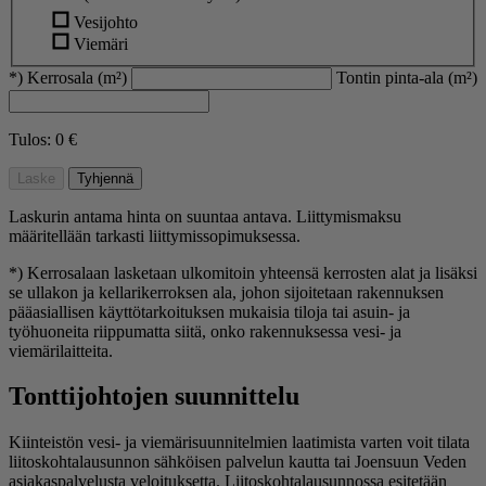
Vesijohto
Viemäri
*) Kerrosala (m²)
Tontin pinta-ala (m²)
Tulos:
0 €
Laske
Tyhjennä
Laskurin antama hinta on suuntaa antava. Liittymismaksu
määritellään tarkasti liittymissopimuksessa.
*)
Kerrosalaan lasketaan ulkomitoin yhteensä kerrosten alat ja lisäksi
se ullakon ja kellarikerroksen ala, johon sijoitetaan rakennuksen
pääasiallisen käyttötarkoituksen mukaisia tiloja tai asuin- ja
työhuoneita riippumatta siitä, onko rakennuksessa vesi- ja
viemärilaitteita.
Tonttijohtojen suunnittelu
Kiinteistön vesi- ja viemärisuunnitelmien laatimista varten voit tilata
liitoskohtalausunnon sähköisen palvelun kautta tai Joensuun Veden
asiakaspalvelusta veloituksetta. Liitoskohtalausunnossa esitetään