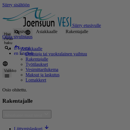
Siirry sisältöön
Siirry etusivulle
Etusivu
Asiakkaalle
Rakentajalle
Hae
Ohita sivulistaus
Avaa
haku
fi
Suomi
Asiakkaalle
en
English
Omistaja tai vuokralainen vaihtuu
Rakentajalle
Työtilaukset
Vesimittarilukema
Valikko
Maksut ja laskutus
Lomakkeet
Osio ohitettu.
Rakentajalle
Aihealueen muut sivut
Liittymislaskuri