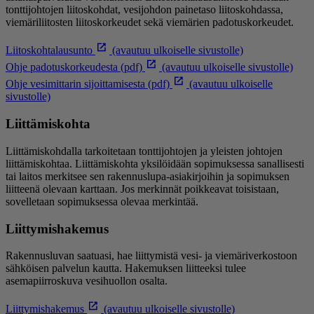
tonttijohtojen liitoskohdat, vesijohdon painetaso liitoskohdassa,
viemäriliitosten liitoskorkeudet sekä viemärien padotuskorkeudet.
Liitoskohtalausunto
(avautuu ulkoiselle sivustolle)
Ohje padotuskorkeudesta (pdf)
(avautuu ulkoiselle sivustolle)
Ohje vesimittarin sijoittamisesta (pdf)
(avautuu ulkoiselle
sivustolle)
Liittämiskohta
Liittämiskohdalla tarkoitetaan tonttijohtojen ja yleisten johtojen
liittämiskohtaa. Liittämiskohta yksilöidään sopimuksessa sanallisesti
tai laitos merkitsee sen rakennuslupa-asiakirjoihin ja sopimuksen
liitteenä olevaan karttaan. Jos merkinnät poikkeavat toisistaan,
sovelletaan sopimuksessa olevaa merkintää.
Liittymishakemus
Rakennusluvan saatuasi, hae liittymistä vesi- ja viemäriverkostoon
sähköisen palvelun kautta. Hakemuksen liitteeksi tulee
asemapiirroskuva vesihuollon osalta.
Liittymishakemus
(avautuu ulkoiselle sivustolle)