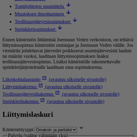
Tonttijohtojen suunnittelu
Muutoksen ilmoittaminen
Teollisuusjätevesisopimukset
Sprinklerisopimukset
Ennen kiinteistön liittämistä Joensuun Veden verkostoon, on tehtävä
liittymissopimus kiinteistön omistajan ja Joensuun Veden välille. Jos
viemäriin johdettavat jätevedet poikkeavat asumisjätevesistä laadun
tai määrän vuoksi, laaditaan liittymissopimuksen lisäksi
teollisuusjätevesisopimus. Lisäksi kiinteistölle rakennettavalle
sprinklerijärjestelmälle laaditaan oma sopimuksensa.
Liitoskohtalausunto
(avautuu ulkoiselle sivustolle)
Liittymishakemus
(avautuu ulkoiselle sivustolle)
Teollisuusjätevesihakemus
(avautuu ulkoiselle sivustolle)
Sprinklerihakemus
(avautuu ulkoiselle sivustolle)
Liittymislaskuri
Kiinteistötyyppi
Palvelu (valitse vähintään yksi)